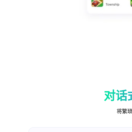
对话
将繁琐